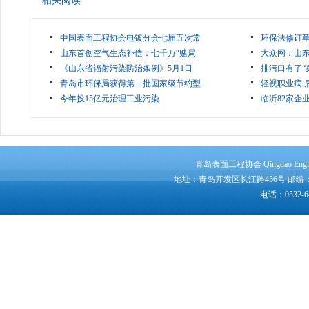
相关阅读
中国表面工程协会电镀分会七届五次常
环保法修订草
山东首创空气生态补偿：七千万“赌局
大众网：山东
《山东省辐射污染防治条例》5月1日
排污口有了“
青岛市环保局获得第一批国家级节约型
轻视职业病 
今年投15亿元治理工业污染
临沂82家企
青岛表面工程协会 Qingdao Engine
地址：青岛开发区长江路456号 邮编：266500
电话：0532-64